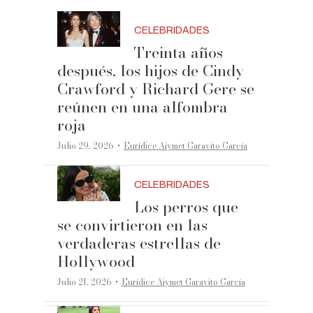
CELEBRIDADES
Treinta años
después, los hijos de Cindy
Crawford y Richard Gere se
reúnen en una alfombra
roja
·
Julio 29, 2026
Eurídice Aiymet Garavito García
CELEBRIDADES
Los perros que
se convirtieron en las
verdaderas estrellas de
Hollywood
·
Julio 21, 2026
Eurídice Aiymet Garavito García