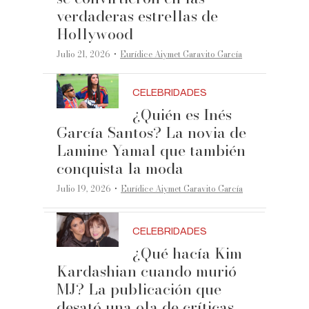
verdaderas estrellas de
Hollywood
·
Julio 21, 2026
Eurídice Aiymet Garavito García
CELEBRIDADES
¿Quién es Inés
García Santos? La novia de
Lamine Yamal que también
conquista la moda
·
Julio 19, 2026
Eurídice Aiymet Garavito García
CELEBRIDADES
¿Qué hacía Kim
Kardashian cuando murió
MJ? La publicación que
desató una ola de críticas