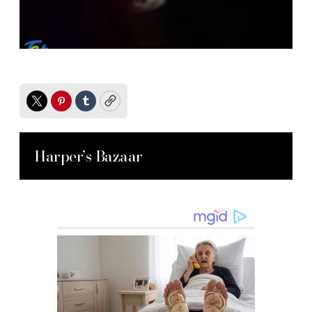
Twitter
Pinterest
Tumblr
Copy
Harper’s Bazaar