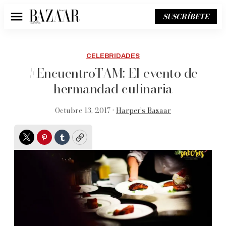
SUSCRÍBETE
Menú
CELEBRIDADES
#EncuentroTAM: El evento de
hermandad culinaria
Octubre 13, 2017 •
Harper’s Bazaar
Twitter
Pinterest
Tumblr
Copy