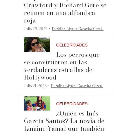
Crawford y Richard Gere se
reúnen en una alfombra
roja
·
Julio 29, 2026
Eurídice Aiymet Garavito García
CELEBRIDADES
Los perros que
se convirtieron en las
verdaderas estrellas de
Hollywood
·
Julio 21, 2026
Eurídice Aiymet Garavito García
CELEBRIDADES
¿Quién es Inés
García Santos? La novia de
Lamine Yamal que también