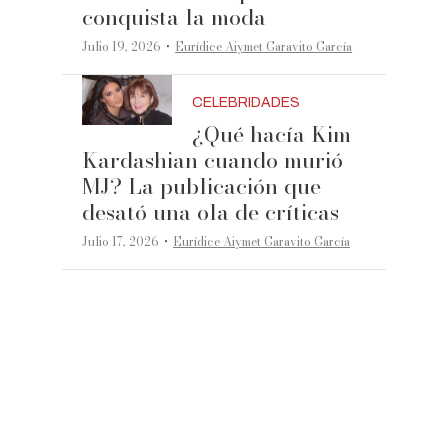
conquista la moda
·
Julio 19, 2026
Eurídice Aiymet Garavito García
CELEBRIDADES
¿Qué hacía Kim
Kardashian cuando murió
MJ? La publicación que
desató una ola de críticas
·
Julio 17, 2026
Eurídice Aiymet Garavito García