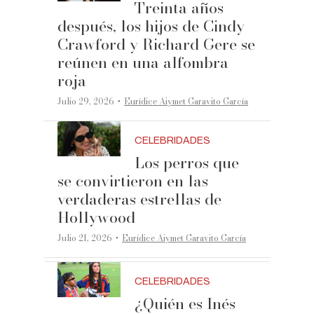
Treinta años
después, los hijos de Cindy
Crawford y Richard Gere se
reúnen en una alfombra
roja
·
Julio 29, 2026
Eurídice Aiymet Garavito García
CELEBRIDADES
Los perros que
se convirtieron en las
verdaderas estrellas de
Hollywood
·
Julio 21, 2026
Eurídice Aiymet Garavito García
CELEBRIDADES
¿Quién es Inés