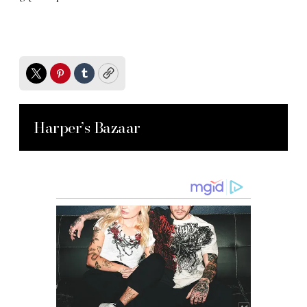
Twitter
Pinterest
Tumblr
Copy
Harper’s Bazaar