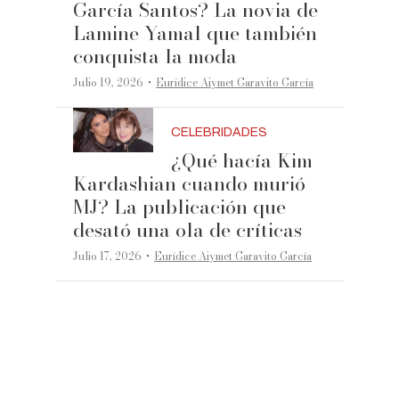
García Santos? La novia de
Lamine Yamal que también
conquista la moda
·
Julio 19, 2026
Eurídice Aiymet Garavito García
CELEBRIDADES
¿Qué hacía Kim
Kardashian cuando murió
MJ? La publicación que
desató una ola de críticas
·
Julio 17, 2026
Eurídice Aiymet Garavito García