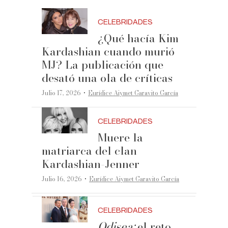
CELEBRIDADES
¿Qué hacía Kim
Kardashian cuando murió
MJ? La publicación que
desató una ola de críticas
·
Julio 17, 2026
Eurídice Aiymet Garavito García
CELEBRIDADES
Muere la
matriarca del clan
Kardashian-Jenner
·
Julio 16, 2026
Eurídice Aiymet Garavito García
CELEBRIDADES
Odisea:
el reto