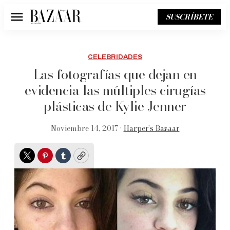
SUSCRÍBETE
Menú
CELEBRIDADES
Las fotografías que dejan en
evidencia las múltiples cirugías
plásticas de Kylie Jenner
Noviembre 14, 2017 •
Harper’s Bazaar
Twitter
Pinterest
Tumblr
Copy