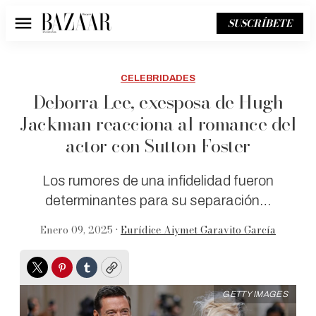
SUSCRÍBETE
Menú
CELEBRIDADES
Deborra Lee, exesposa de Hugh
Jackman reacciona al romance del
actor con Sutton Foster
Los rumores de una infidelidad fueron
determinantes para su separación…
Enero 09, 2025 •
Eurídice Aiymet Garavito García
Twitter
Pinterest
Tumblr
Copy
GETTY IMAGES