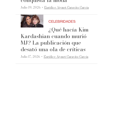
conquista la moda
·
Julio 19, 2026
Eurídice Aiymet Garavito García
CELEBRIDADES
¿Qué hacía Kim
Kardashian cuando murió
MJ? La publicación que
desató una ola de críticas
·
Julio 17, 2026
Eurídice Aiymet Garavito García