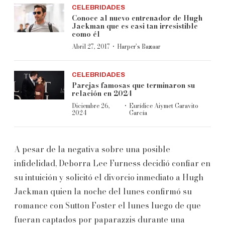
CELEBRIDADES
Conoce al nuevo entrenador de Hugh
Jackman que es casi tan irresistible
como él
·
Abril 27, 2017
Harper’s Bazaar
CELEBRIDADES
Parejas famosas que terminaron su
relación en 2024
·
Diciembre 26,
Eurídice Aiymet Garavito
2024
García
A pesar de la negativa sobre una posible
infidelidad, Deborra Lee Furness decidió confiar en
su intuición y solicitó el divorcio inmediato a Hugh
Jackman quien la noche del lunes confirmó su
romance con Sutton Foster el lunes luego de que
fueran captados por paparazzis durante una