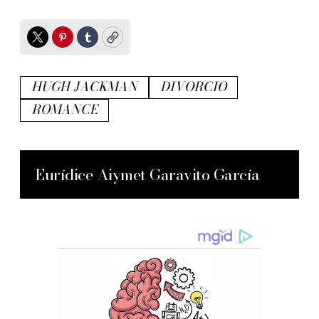
Twitter
Pinterest
Tumblr
Copy
HUGH JACKMAN
DIVORCIO
ROMANCE
Eurídice Aiymet Garavito García