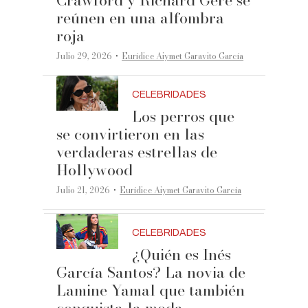
Crawford y Richard Gere se
reúnen en una alfombra
roja
·
Julio 29, 2026
Eurídice Aiymet Garavito García
CELEBRIDADES
Los perros que
se convirtieron en las
verdaderas estrellas de
Hollywood
·
Julio 21, 2026
Eurídice Aiymet Garavito García
CELEBRIDADES
¿Quién es Inés
García Santos? La novia de
Lamine Yamal que también