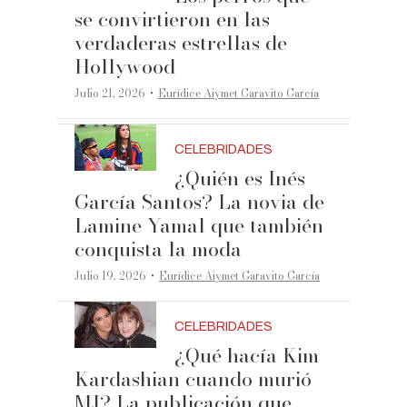
se convirtieron en las
verdaderas estrellas de
Hollywood
·
Julio 21, 2026
Eurídice Aiymet Garavito García
CELEBRIDADES
¿Quién es Inés
García Santos? La novia de
Lamine Yamal que también
conquista la moda
·
Julio 19, 2026
Eurídice Aiymet Garavito García
CELEBRIDADES
¿Qué hacía Kim
Kardashian cuando murió
MJ? La publicación que