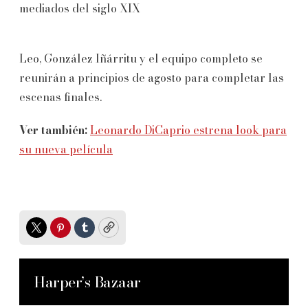
mediados del siglo XIX
Leo, González Iñárritu y el equipo completo se
reunirán a principios de agosto para completar las
escenas finales.
Ver también:
Leonardo DiCaprio estrena look para
su nueva película
Twitter
Pinterest
Tumblr
Copy
Harper’s Bazaar