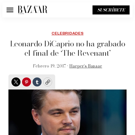
SUSCRÍBETE
Menú
CELEBRIDADES
Leonardo DiCaprio no ha grabado
el final de ‘The Revenant’
Febrero 19, 2017 •
Harper’s Bazaar
Twitter
Pinterest
Tumblr
Copy