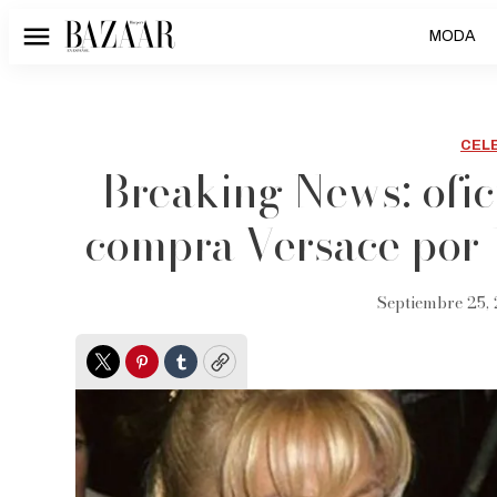
MODA
Menú
CEL
Breaking News: ofi
compra Versace por 
Septiembre 25, 
Twitter
Pinterest
Tumblr
Copy