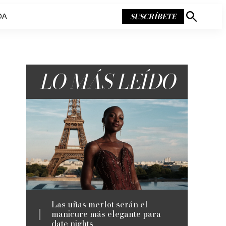
SUSCRÍBETE
DA
Mostrar
búsqueda
LO MÁS LEÍDO
Las uñas merlot serán el
manicure más elegante para
date nights