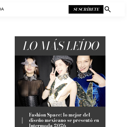
SUSCRÍBETE
DA
Mostrar
búsqueda
LO MÁS LEÍDO
Fashion Space: lo mejor del
diseño mexicano se presentó en
Intermoda 2026