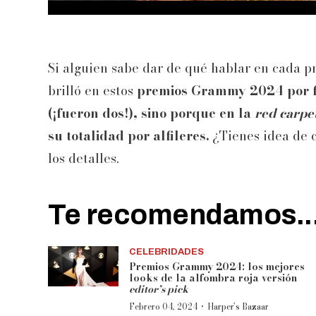
Si alguien sabe dar de qué hablar en cada p
brilló en estos
premios Grammy 2024 por fi
(¡fueron dos!), sino porque en la
red carpe
su totalidad por alfileres.
¿Tienes idea de 
los detalles.
Te recomendamos..
CELEBRIDADES
Premios Grammy 2024: los mejores
looks de la alfombra roja versión
editor’s pick
·
Febrero 04, 2024
Harper’s Bazaar