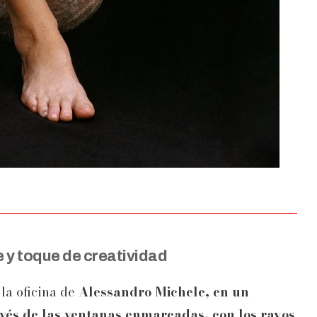
 y toque de creatividad
 la oficina de
Alessandro Michele, en un
ravés de las ventanas enmarcadas, con los rayos