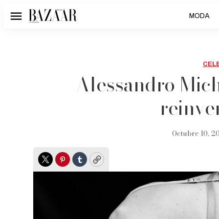
MODA
Menú
CEL
Alessandro Mich
reinve
Octubre 10, 20
Twitter
Pinterest
Tumblr
Copy