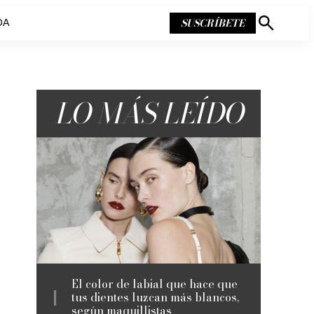
SUSCRÍBETE
DA
Mostrar
búsqueda
LO MÁS LEÍDO
El color de labial que hace que
tus dientes luzcan más blancos,
según maquillistas