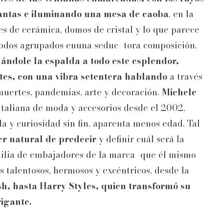
lantas e iluminando una mesa de caoba
, en la
es de cerámica, domos de cristal y lo que parece
odos agrupados enuna seduc- tora composición.
ándole la espalda a todo este esplendor,
tes, con una vibra setentera hablando
a través
muertes, pandemias, arte y decoración.
Michele
italiana de moda y accesorios desde el 2002,
a y curiosidad sin fin, aparenta menos edad. Tal
er natural de predecir
y definir cuál será la
milia de embajadores de la marca -que él mismo
s talentosos, hermosos y excéntricos, desde la
ish, hasta Harry Styles, quien transformó su
igante.