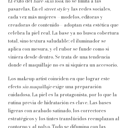
El éxito del
bare-skin look
no se limita a las
pasarelas. En el
street style
y las redes sociales,
cada vez más mujeres —modelos, editoras y
creadoras de contenido— adoptan esta estética que
celebra la piel real. La base ya no busca cobertura
total, sino textura saludable; el iluminador se
aplica con mesura, y el rubor se funde como si
viniera desde dentro. Se trata de una tendencia
donde el maquillaje no es ni siquiera un accesorio.
Los makeup artist coinciden en que lograr este
efecto
sin maquillaje
exige una preparación
cuidadosa. La piel es la protagonista, por lo que la
rutina previa de hidratación es clave. Las bases
ligeras con acabado satinado, los correctores
estratégicos y los tintes translúcidos reemplazan al
contorno y al polvo. Todo se difumina con las