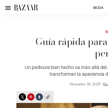
MODA
Menú
B
Guía rápida para
pe
Un pedicure bien hecho va más allá del
transforman la apariencia de
Diciembre 18, 2025 •
Eu
Twitter
Pinterest
Tumblr
Copy