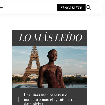
SUSCRÍBETE
DA
Mostrar
búsqueda
LO MÁS LEÍDO
Las uñas merlot serán el
manicure más elegante para
date nights