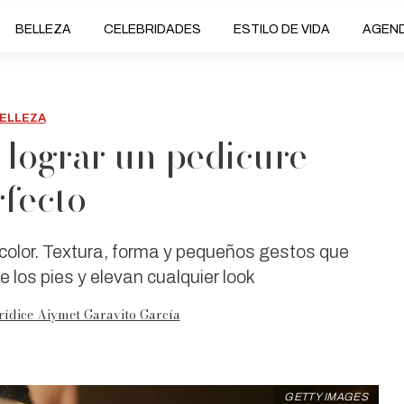
BELLEZA
CELEBRIDADES
ESTILO DE VIDA
AGEN
ELLEZA
 lograr un pedicure
rfecto
 color. Textura, forma y pequeños gestos que
 los pies y elevan cualquier look
rídice Aiymet Garavito García
GETTY IMAGES