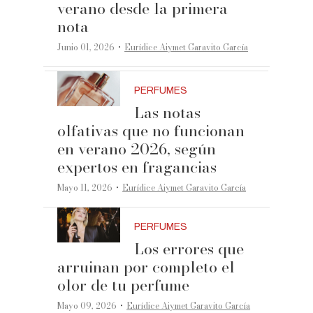
verano desde la primera
nota
·
Junio 01, 2026
Eurídice Aiymet Garavito García
PERFUMES
Las notas
olfativas que no funcionan
en verano 2026, según
expertos en fragancias
·
Mayo 11, 2026
Eurídice Aiymet Garavito García
PERFUMES
Los errores que
arruinan por completo el
olor de tu perfume
·
Mayo 09, 2026
Eurídice Aiymet Garavito García