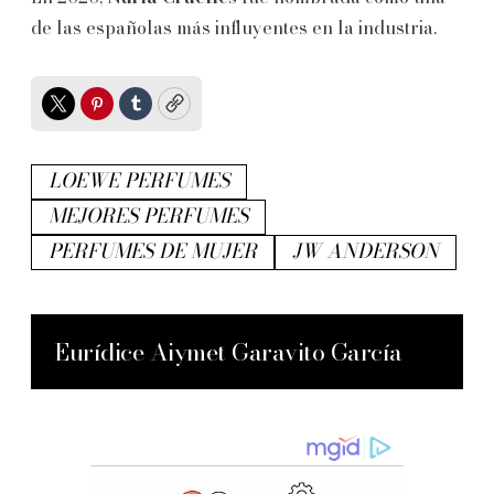
de las españolas más influyentes en la industria.
Twitter
Pinterest
Tumblr
Copy
LOEWE PERFUMES
MEJORES PERFUMES
PERFUMES DE MUJER
JW ANDERSON
Eurídice Aiymet Garavito García