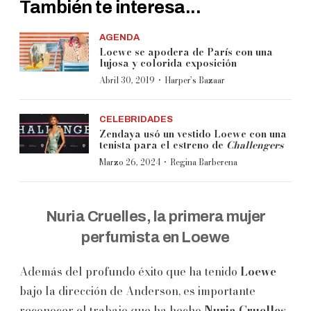
También te interesa...
AGENDA
Loewe se apodera de París con una
lujosa y colorida exposición
·
Abril 30, 2019
Harper’s Bazaar
CELEBRIDADES
Zendaya usó un vestido Loewe con una
tenista para el estreno de
Challengers
·
Marzo 26, 2024
Regina Barberena
Nuria Cruelles, la primera mujer
perfumista en Loewe
Además del profundo éxito que ha tenido
Loewe
bajo la dirección de Anderson, es importante
reconocer el trabajo que ha hecho
Nuria Cruelles