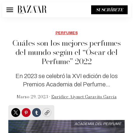
SUSCRÍBETE
Menú
PERFUMES
Cuáles son los mejores perfumes
del mundo según el “Óscar del
Perfume” 2022
En 2023 se celebró la XVI edición de los
Premios Academia del Perfume...
Marzo 29, 2023 •
Eurídice Aiymet Garavito García
Twitter
Pinterest
Tumblr
Copy
ACADEMIA DEL PERFUME