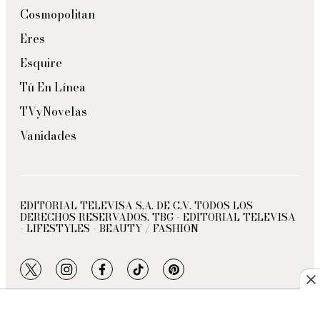
Cosmopolitan
Eres
Esquire
Tú En Línea
TVyNovelas
Vanidades
EDITORIAL TELEVISA S.A. DE C.V. TODOS LOS
DERECHOS RESERVADOS. TBG - EDITORIAL TELEVISA
- LIFESTYLES - BEAUTY / FASHION
twitter
instagram
facebook
tiktok
pinterest