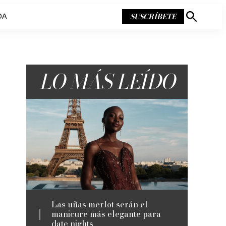
SUSCRÍBETE
DA
Mostrar
búsqueda
LO MÁS LEÍDO
Las uñas merlot serán el
manicure más elegante para
date nights