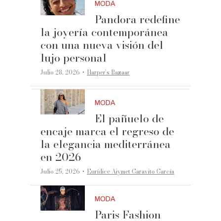
MODA
Pandora redefine
la joyería contemporánea
con una nueva visión del
lujo personal
·
Julio 28, 2026
Harper’s Bazaar
MODA
El pañuelo de
encaje marca el regreso de
la elegancia mediterránea
en 2026
·
Julio 25, 2026
Eurídice Aiymet Garavito García
MODA
Paris Fashion