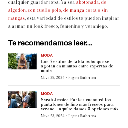
cualquier guardarropa. Ya sea
abotonada, de
algodón, con cuello polo, de manga corta o sin
mangas
, esta variedad de estilos te pueden inspirar
a armar un look fresco, femenino y veraniego.
Te recomendamos leer...
MODA
Los 5 estilos de falda boho que se
agotan en minutos entre expertas de
moda
·
Mayo 28, 2024
Regina Barberena
MODA
Sarah Jessica Parker encontró los
pantalones de lino más frescos para
verano —aquí te damos 5 opciones más
·
Mayo 23, 2024
Regina Barberena