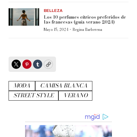
BELLEZA
Los 10 perfumes cítricos preferidos de
las francesas (guía verano 2024)
·
Mayo 15, 2024
Regina Barberena
Twitter
Pinterest
Tumblr
Copy
MODA
CAMISA BLANCA
STREET STYLE
VERANO