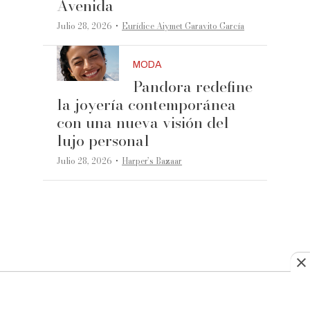
Avenida
·
Julio 28, 2026
Eurídice Aiymet Garavito García
MODA
Pandora redefine
la joyería contemporánea
con una nueva visión del
lujo personal
·
Julio 28, 2026
Harper’s Bazaar