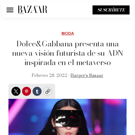
SUSCRÍBETE
Menú
MODA
Dolce&Gabbana presenta una
nueva visión futurista de su ADN
inspirada en el metaverso
Febrero 28, 2022 •
Harper’s Bazaar
Twitter
Pinterest
Tumblr
Copy