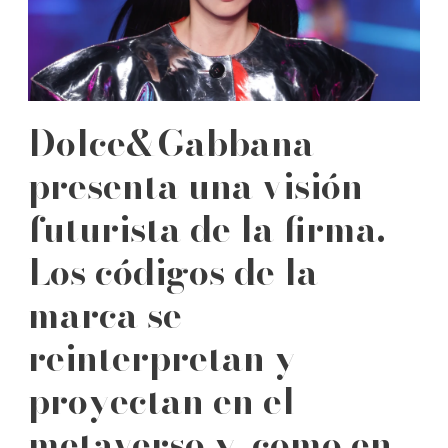
Dolce&Gabbana
presenta una visión
futurista de la firma.
Los códigos de la
marca se
reinterpretan y
proyectan en el
metaverso y, como en