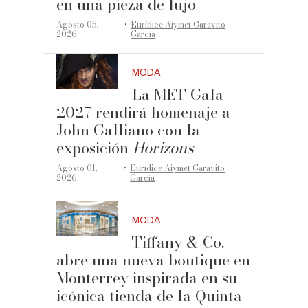
en una pieza de lujo
·
Agosto 05,
Eurídice Aiymet Garavito
2026
García
MODA
La MET Gala
2027 rendirá homenaje a
John Galliano con la
exposición
Horizons
·
Agosto 01,
Eurídice Aiymet Garavito
2026
García
MODA
Tiffany & Co.
abre una nueva boutique en
Monterrey inspirada en su
icónica tienda de la Quinta