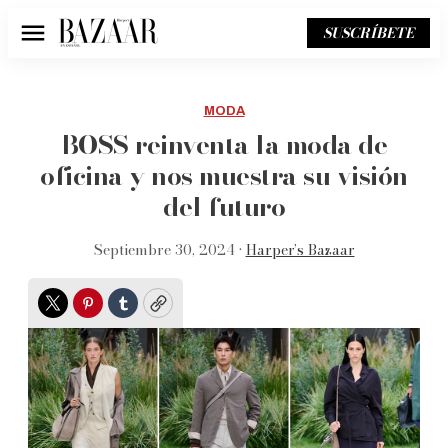
SUSCRÍBETE
Menú
MODA
BOSS reinventa la moda de
oficina y nos muestra su visión
del futuro
Septiembre 30, 2024 •
Harper’s Bazaar
Twitter
Pinterest
Tumblr
Copy