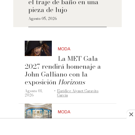
el traje de baño en una
pieza de lujo
Agosto 05, 2026
MODA
La MET Gala
2027 rendirá homenaje a
John Galliano con la
exposición
Horizons
·
Agosto 01,
Eurídice Aiymet Garavito
2026
García
MODA
Tiffany & Co.
abre una nueva boutique en