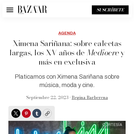
SUSCRÍBETE
Menú
AGENDA
Ximena Sariñana: sobre calcetas
largas, los XV años de
Mediocre
y
más en exclusiva
Platicamos con Ximena Sariñana sobre
música, moda y cine.
Septiembre 22, 2023 •
Regina Barberena
Twitter
Pinterest
Tumblr
Copy
CORTESÍA