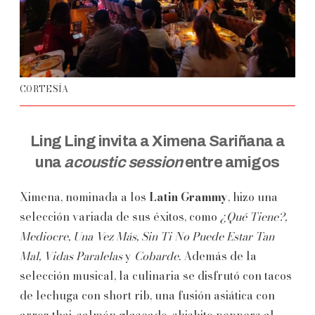
CORTESÍA
Ling Ling invita a Ximena Sariñana a
una
acoustic session
entre amigos
Ximena, nominada a los
Latin Grammy
, hizo una
selección variada de sus éxitos, como
¿Qué Tiene?,
Mediocre, Una Vez Más, Sin Ti No Puede Estar Tan
Mal, Vidas Paralelas
y
Cobarde.
Además de la
selección musical, la culinaria se disfrutó con tacos
de lechuga con short rib, una fusión asiática con
arroz thai, salmón glaseado, shishito peppers al