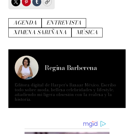
Twitter
Pinterest
Tumblr
Copy
AGENDA
ENTREVISTA
XIMENA SARIÑANA
MÚSICA
Regina Barberena
Editora digital de Harper’s Bazaar México. Escribo
todo sobre moda, belleza celebridades y lifestyle,
añadiendo mi ligera obsesión con la realeza y la
historia.