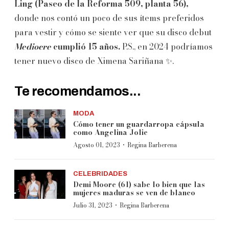
Ling (Paseo de la Reforma 509, planta 56),
donde nos contó un poco de sus ítems preferidos
para vestir y cómo se siente ver que su disco debut
Mediocre
cumplió 15 años.
P.S., en 2024 podríamos
tener nuevo disco de Ximena Sariñana ✨.
Te recomendamos...
MODA
Cómo tener un guardarropa cápsula
como Angelina Jolie
·
Agosto 01, 2023
Regina Barberena
CELEBRIDADES
Demi Moore (61) sabe lo bien que las
mujeres maduras se ven de blanco
·
Julio 31, 2023
Regina Barberena