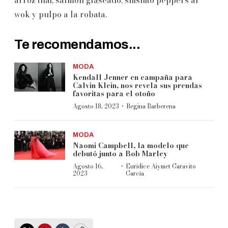
wok y pulpo a la robata.
Te recomendamos...
MODA
Kendall Jenner en campaña para
Calvin Klein, nos revela sus prendas
favoritas para el otoño
·
Agosto 18, 2023
Regina Barberena
MODA
Naomi Campbell, la modelo que
debutó junto a Bob Marley
·
Agosto 16,
Eurídice Aiymet Garavito
2023
García