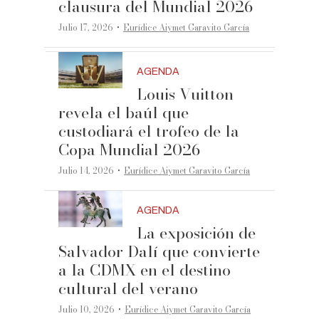
clausura del Mundial 2026
·
Julio 17, 2026
Eurídice Aiymet Garavito García
AGENDA
Louis Vuitton
revela el baúl que
custodiará el trofeo de la
Copa Mundial 2026
·
Julio 14, 2026
Eurídice Aiymet Garavito García
AGENDA
La exposición de
Salvador Dalí que convierte
a la CDMX en el destino
cultural del verano
·
Julio 10, 2026
Eurídice Aiymet Garavito García