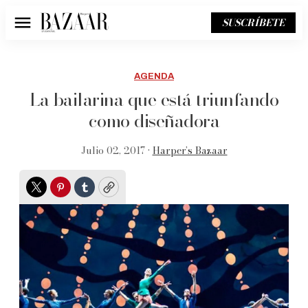
SUSCRÍBETE
Menú
AGENDA
La bailarina que está triunfando
como diseñadora
Julio 02, 2017 •
Harper’s Bazaar
Twitter
Pinterest
Tumblr
Copy