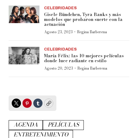
CELEBRIDADES
Gisele Bündchen, Tyra Banks y más
modelos que probaron suerte con la
actuación
·
Agosto 23, 2023
Regina Barberena
CELEBRIDADES
María Félix: las 10 mejores películas
donde luce radiante en estilo
·
Agosto 20, 2023
Regina Barberena
Twitter
Pinterest
Tumblr
Copy
AGENDA
PELÍCULAS
ENTRETENIMIENTO