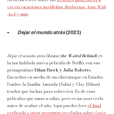
ver en vacaciones navideñas:
Bridgerton
,
Anne
With
An E
y más
.
Dejar el mundo atrás
(2023)
Dejar el mundo atrás
(
Leave the Wolrd Behind
) es
la tan hablada nueva película de Netflix con sus
protagonistas
Ethan Hawk y Julia Roberts.
Envueltos en medio de un ciberataque en Estados
Unidos, la familia Amanda (Julia) y Clay (Ethan)
tendrá que luchar para sobrevivir. Es de esas
películas que amas u odias, pero es un
must
verla
antes de acabar el año. Aquí puedes leer
el final
explicado y otras preguntas reveladas sobre
Leave