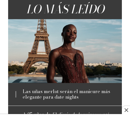
LO MÁS LEÍDO
Las uñas merlot serán el manicure más
elegante para date nights
A 25 años de
El diario de la princesa
, así
evolucionó Anne Hathaway hasta
convertirse en un ícono de la moda