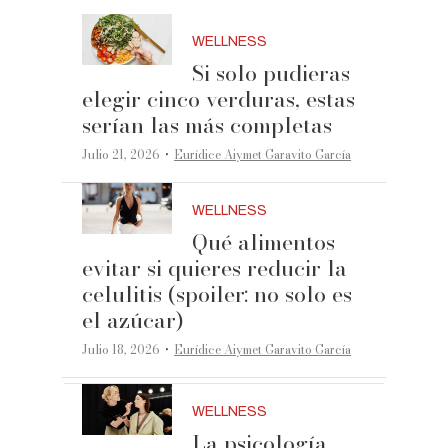
WELLNESS
Si solo pudieras
elegir cinco verduras, estas
serían las más completas
·
Julio 21, 2026
Eurídice Aiymet Garavito García
WELLNESS
Qué alimentos
evitar si quieres reducir la
celulitis (spoiler: no solo es
el azúcar)
·
Julio 18, 2026
Eurídice Aiymet Garavito García
WELLNESS
La psicología