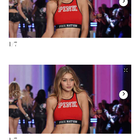
1
/
7
2
/