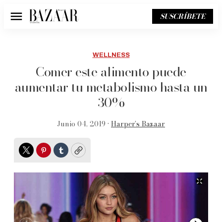
SUSCRÍBETE
Menú
WELLNESS
Comer este alimento puede
aumentar tu metabolismo hasta un
30%
Junio 04, 2019 •
Harper’s Bazaar
Twitter
Pinterest
Tumblr
Copy