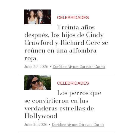
CELEBRIDADES
Treinta años
después, los hijos de Cindy
Crawford y Richard Gere se
reúnen en una alfombra
roja
·
Julio 29, 2026
Eurídice Aiymet Garavito García
CELEBRIDADES
Los perros que
se convirtieron en las
verdaderas estrellas de
Hollywood
·
Julio 21, 2026
Eurídice Aiymet Garavito García