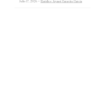
·
Julio 17, 2026
Eurídice Aiymet Garavito García