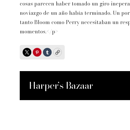
cosas parecen haber tomado un giro inepera
noviazgo de un año había terminado. Un po
tanto Bloom como Perry necesitaban un resp
momentos.</p>
Twitter
Pinterest
Tumblr
Copy
Harper’s Bazaar