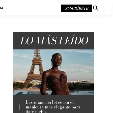
SUSCRÍBETE
DA
Mostrar
búsqueda
LO MÁS LEÍDO
Las uñas merlot serán el
manicure más elegante para
date nights