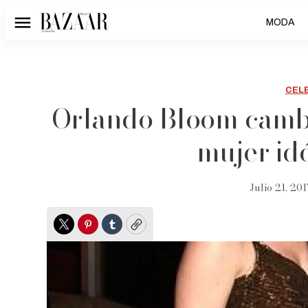
MODA
Menú
CEL
Orlando Bloom cambi
mujer idé
Julio 21, 201
Twitter
Pinterest
Tumblr
Copy