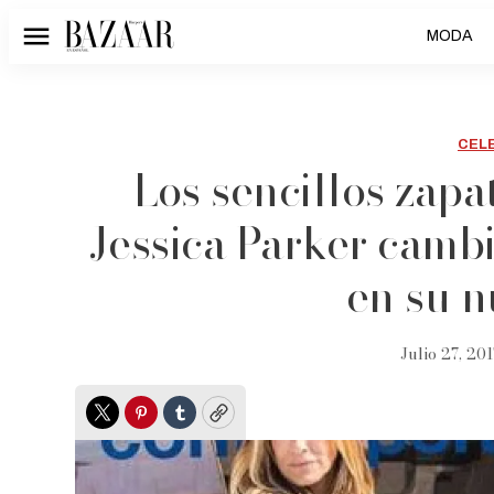
MODA
Menú
CEL
Los sencillos zapa
Jessica Parker camb
en su n
Julio 27, 201
Twitter
Pinterest
Tumblr
Copy