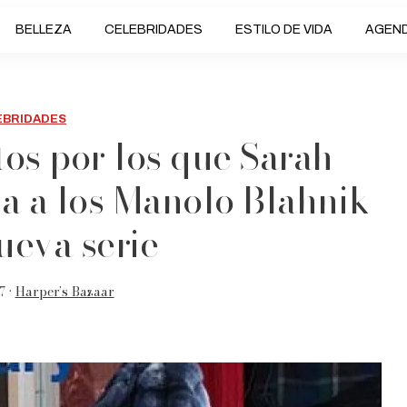
BELLEZA
CELEBRIDADES
ESTILO DE VIDA
AGEN
EBRIDADES
tos por los que Sarah
ia a los Manolo Blahnik
ueva serie
7 •
Harper’s Bazaar