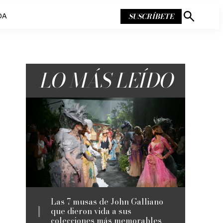
SUSCRÍBETE
DA
Mostrar
búsqueda
LO MÁS LEÍDO
Las 7 musas de John Galliano
que dieron vida a sus
colecciones más memorables