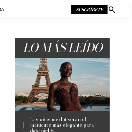
SUSCRÍBETE
DA
Mostrar
búsqueda
LO MÁS LEÍDO
Las uñas merlot serán el
manicure más elegante para
date nights