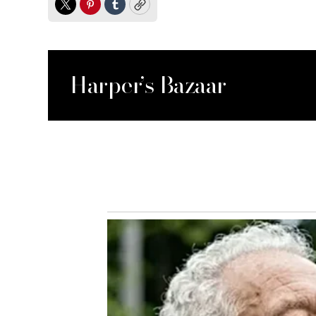
Twitter
Pinterest
Tumblr
Copy
Harper’s Bazaar