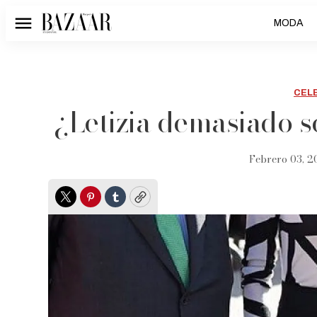
MODA
Menú
CEL
¿Letizia demasiado s
Febrero 03, 20
Twitter
Pinterest
Tumblr
Copy