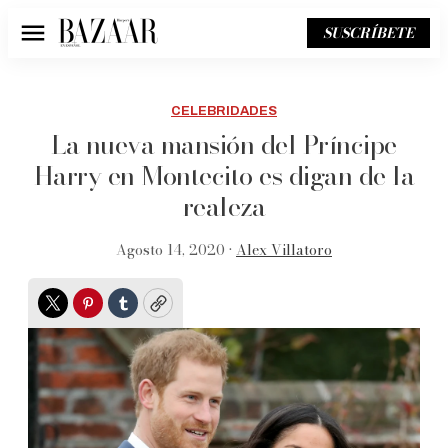
SUSCRÍBETE
Menú
CELEBRIDADES
La nueva mansión del Príncipe
Harry en Montecito es digan de la
realeza
Agosto 14, 2020 •
Alex Villatoro
Twitter
Pinterest
Tumblr
Copy