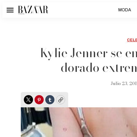
MODA
Menú
CEL
Kylie Jenner se e
dorado extre
Julio 23, 201
Twitter
Pinterest
Tumblr
Copy