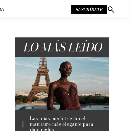
SUSCRÍBETE
DA
Mostrar
búsqueda
LO MÁS LEÍDO
Las uñas merlot serán el
manicure más elegante para
date nights