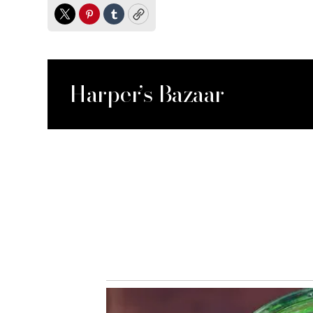
Twitter
Pinterest
Tumblr
Copy
Harper’s Bazaar