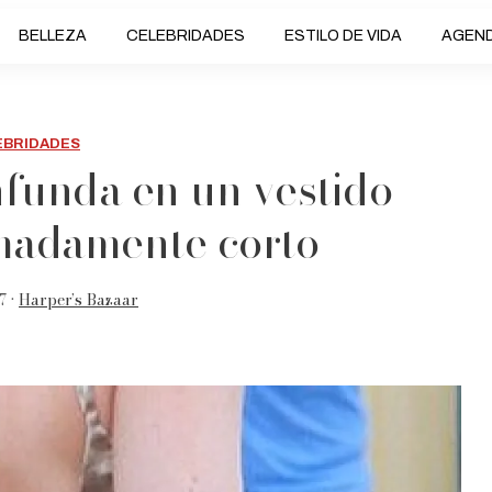
BELLEZA
CELEBRIDADES
ESTILO DE VIDA
AGEN
EBRIDADES
nfunda en un vestido
madamente corto
7 •
Harper’s Bazaar