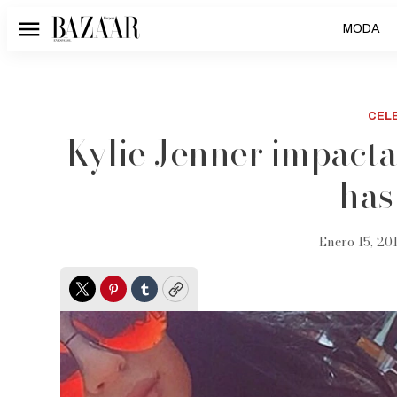
MODA
Menú
CEL
Kylie Jenner impact
has
Enero 15, 201
Twitter
Pinterest
Tumblr
Copy