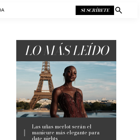
SUSCRÍBETE
DA
Mostrar
búsqueda
LO MÁS LEÍDO
Las uñas merlot serán el
manicure más elegante para
date nights