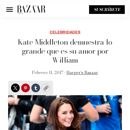
SUSCRÍBETE
Menú
CELEBRIDADES
Kate Middleton demuestra lo
grande que es su amor por
William
Febrero 11, 2017 •
Harper’s Bazaar
Twitter
Pinterest
Tumblr
Copy