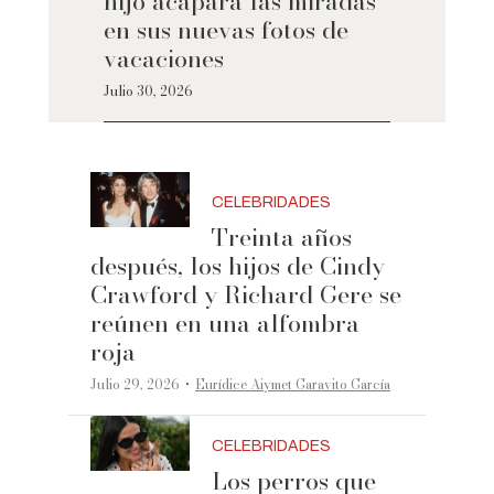
hijo acapara las miradas
en sus nuevas fotos de
vacaciones
Julio 30, 2026
CELEBRIDADES
Treinta años
después, los hijos de Cindy
Crawford y Richard Gere se
reúnen en una alfombra
roja
·
Julio 29, 2026
Eurídice Aiymet Garavito García
CELEBRIDADES
Los perros que