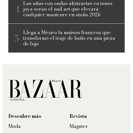
Las uñas con ondas abstractas en tonos
joya serán el nail art que elevará
cualquier manicure en otoño 2026
Llega a México la maison francesa que
transformó el traje de baño en una pieza
de lujo
Descubre más
Revista
Moda
Magzter