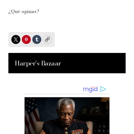
¿Qué opinas?
Twitter
Pinterest
Tumblr
Copy
Harper’s Bazaar