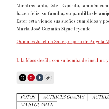
Mientras tanto, Ester Expósito, también com
hacen feliz:
su familia, su pandilla de ami
Ester está viendo sus sueños cumplidos y po
María José Guzmán
Sigue leyendo...
Quién es Joachim Sauer, esposo de Angela Me
Lila Moss desfila con su bomba de insulina 
Twitter
Pinterest
Tumblr
Copy
FOTOS
ACTRICES GUAPAS
ACTRIZ
MAJO GUZMÁN