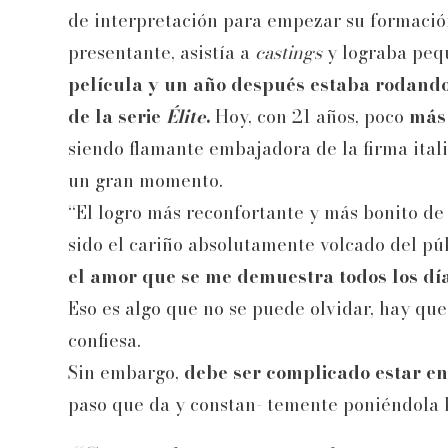
de interpretación para empezar su formación
presentante, asistía a
castings
y lograba peq
película y un año después estaba rodando 
de la serie
Élite
.
Hoy, con 21 años, poco
más 
siendo flamante embajadora de la firma itali
un gran momento.
“El logro más reconfortante y más bonito de
sido el cariño absolutamente volcado del p
el amor que se me demuestra todos los dí
Eso es algo que no se puede olvidar, hay que
confiesa.
Sin embargo,
debe ser complicado estar en
paso que da y constan- temente poniéndola ba