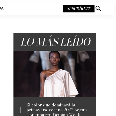
SUSCRÍBETE
DA
Mostrar
búsqueda
LO MÁS LEÍDO
El color que dominará la
primavera-verano 2027, según
Copenhagen Fashion Week