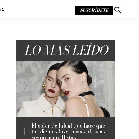
SUSCRÍBETE
DA
Mostrar
búsqueda
LO MÁS LEÍDO
El color de labial que hace que
tus dientes luzcan más blancos,
según maquillistas