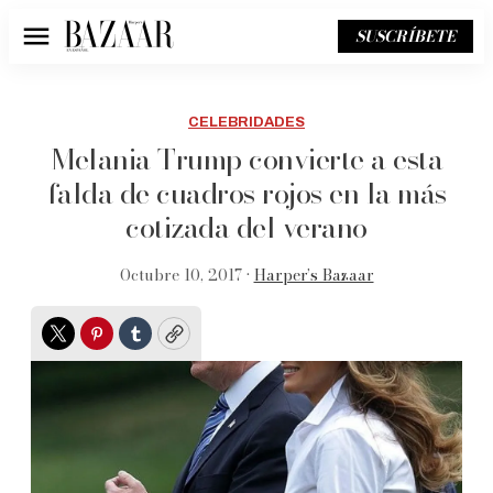
SUSCRÍBETE
Menú
CELEBRIDADES
Melania Trump convierte a esta
falda de cuadros rojos en la más
cotizada del verano
Octubre 10, 2017 •
Harper’s Bazaar
Twitter
Pinterest
Tumblr
Copy