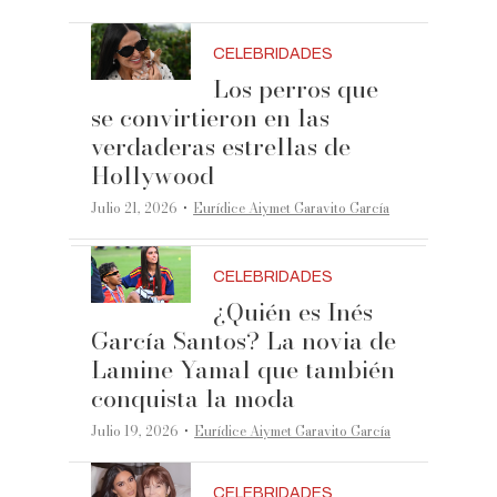
CELEBRIDADES
Los perros que
se convirtieron en las
verdaderas estrellas de
Hollywood
·
Julio 21, 2026
Eurídice Aiymet Garavito García
CELEBRIDADES
¿Quién es Inés
García Santos? La novia de
Lamine Yamal que también
conquista la moda
·
Julio 19, 2026
Eurídice Aiymet Garavito García
CELEBRIDADES