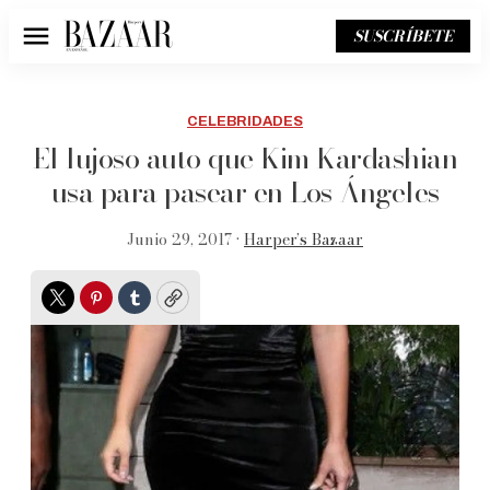
SUSCRÍBETE
Menú
CELEBRIDADES
El lujoso auto que Kim Kardashian
usa para pasear en Los Ángeles
Junio 29, 2017 •
Harper’s Bazaar
Twitter
Pinterest
Tumblr
Copy