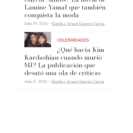
Lamine Yamal que también
conquista la moda
·
Julio 19, 2026
Eurídice Aiymet Garavito García
CELEBRIDADES
¿Qué hacía Kim
Kardashian cuando murió
MJ? La publicación que
desató una ola de críticas
·
Julio 17, 2026
Eurídice Aiymet Garavito García