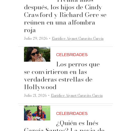
después, los hijos de Cindy
Crawford y Richard Gere se
reúnen en una alfombra
roja
·
Julio 29, 2026
Eurídice Aiymet Garavito García
CELEBRIDADES
Los perros que
se convirtieron en las
verdaderas estrellas de
Hollywood
·
Julio 21, 2026
Eurídice Aiymet Garavito García
CELEBRIDADES
¿Quién es Inés
García Santos? La novia de