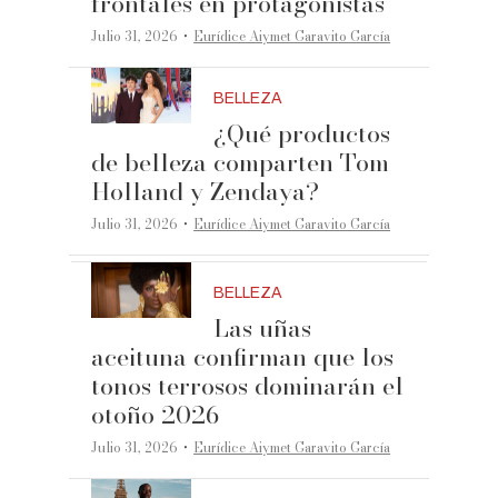
frontales en protagonistas
·
Julio 31, 2026
Eurídice Aiymet Garavito García
BELLEZA
¿Qué productos
de belleza comparten Tom
Holland y Zendaya?
·
Julio 31, 2026
Eurídice Aiymet Garavito García
BELLEZA
Las uñas
aceituna confirman que los
tonos terrosos dominarán el
otoño 2026
·
Julio 31, 2026
Eurídice Aiymet Garavito García