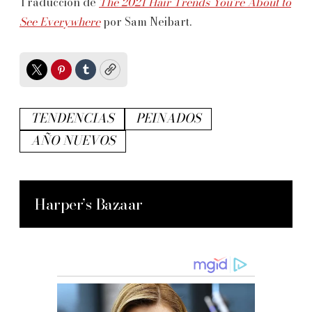
Traducción de
The 2021 Hair Trends You’re About to
See Everywhere
por Sam Neibart.
Twitter
Pinterest
Tumblr
Copy
TENDENCIAS
PEINADOS
AÑO NUEVOS
Harper’s Bazaar