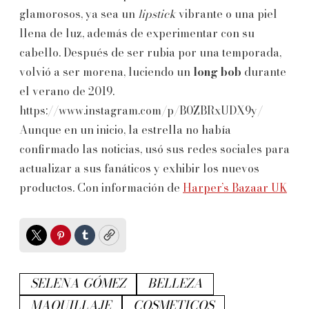
glamorosos, ya sea un
lipstick
vibrante o una piel
llena de luz, además de experimentar con su
cabello. Después de ser rubia por una temporada,
volvió a ser morena, luciendo un
long bob
durante
el verano de 2019.
https://www.instagram.com/p/B0ZBRxUDX9y/
Aunque en un inicio, la estrella no había
confirmado las noticias, usó sus redes sociales para
actualizar a sus fanáticos y exhibir los nuevos
productos. Con información de
Harper’s Bazaar UK
Twitter
Pinterest
Tumblr
Copy
SELENA GÓMEZ
BELLEZA
MAQUILLAJE
COSMETICOS