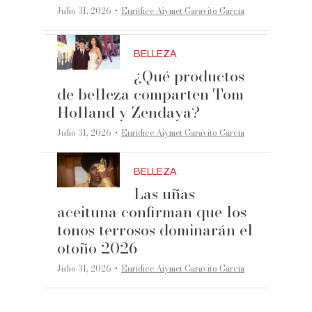
·
Julio 31, 2026
Eurídice Aiymet Garavito García
BELLEZA
¿Qué productos
de belleza comparten Tom
Holland y Zendaya?
·
Julio 31, 2026
Eurídice Aiymet Garavito García
BELLEZA
Las uñas
aceituna confirman que los
tonos terrosos dominarán el
otoño 2026
·
Julio 31, 2026
Eurídice Aiymet Garavito García