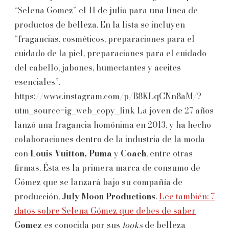
“Selena Gomez” el 11 de julio para una línea de
productos de belleza. En la lista se incluyen
“fragancias, cosméticos, preparaciones para el
cuidado de la piel, preparaciones para el cuidado
del cabello, jabones, humectantes y aceites
esenciales”.
https://www.instagram.com/p/B8KLqCNn8aM/?
utm_source=ig_web_copy_link La joven de 27 años
lanzó una fragancia homónima en 2013, y ha hecho
colaboraciones dentro de la industria de la moda
con
Louis Vuitton,
Puma
y
Coach
, entre otras
firmas. Ésta es la primera marca de consumo de
Gómez que se lanzará bajo su compañía de
producción,
July Moon Productions
.
Lee también: 7
datos sobre Selena Gómez que debes de saber
Gomez
es conocida por sus
looks
de belleza