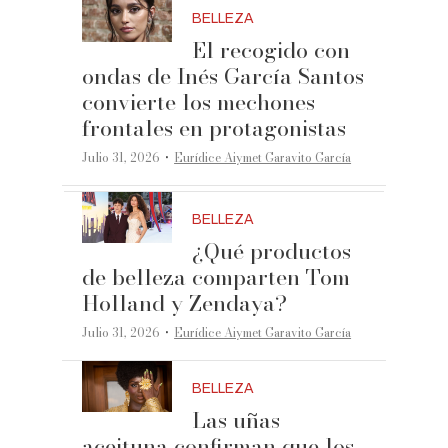
BELLEZA
El recogido con
ondas de Inés García Santos
convierte los mechones
frontales en protagonistas
·
Julio 31, 2026
Eurídice Aiymet Garavito García
BELLEZA
¿Qué productos
de belleza comparten Tom
Holland y Zendaya?
·
Julio 31, 2026
Eurídice Aiymet Garavito García
BELLEZA
Las uñas
aceituna confirman que los