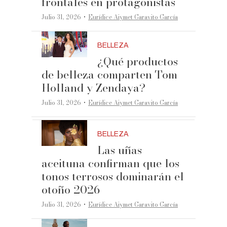
frontales en protagonistas
·
Julio 31, 2026
Eurídice Aiymet Garavito García
BELLEZA
¿Qué productos
de belleza comparten Tom
Holland y Zendaya?
·
Julio 31, 2026
Eurídice Aiymet Garavito García
BELLEZA
Las uñas
aceituna confirman que los
tonos terrosos dominarán el
otoño 2026
·
Julio 31, 2026
Eurídice Aiymet Garavito García