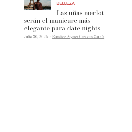
BELLEZA
Las uñas merlot
serán el manicure más
elegante para date nights
·
Julio 30, 2026
Eurídice Aiymet Garavito García