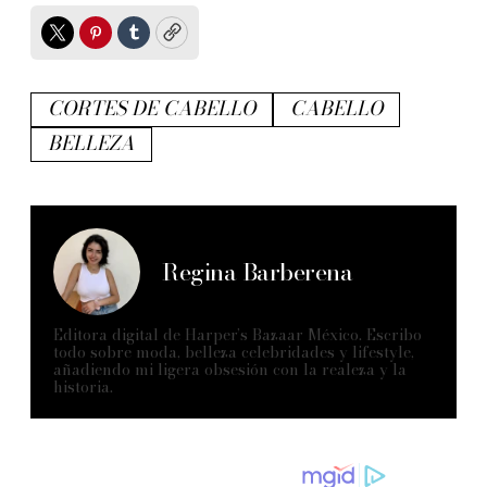
Twitter
Pinterest
Tumblr
Copy
CORTES DE CABELLO
CABELLO
BELLEZA
Regina Barberena
Editora digital de Harper’s Bazaar México. Escribo
todo sobre moda, belleza celebridades y lifestyle,
añadiendo mi ligera obsesión con la realeza y la
historia.