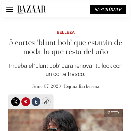
SUSCRÍBETE
Menú
BELLEZA
5 cortes ‘blunt bob’ que estarán de
moda lo que resta del año
Prueba el ‘blunt bob’ para renovar tu look con
un corte fresco.
Junio 07, 2023 •
Regina Barberena
Twitter
Pinterest
Tumblr
Copy
GETTY