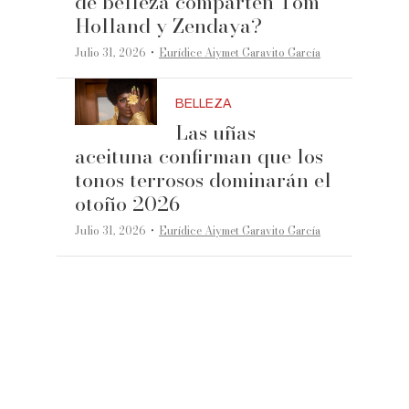
de belleza comparten Tom
Holland y Zendaya?
·
Julio 31, 2026
Eurídice Aiymet Garavito García
BELLEZA
Las uñas
aceituna confirman que los
tonos terrosos dominarán el
otoño 2026
·
Julio 31, 2026
Eurídice Aiymet Garavito García