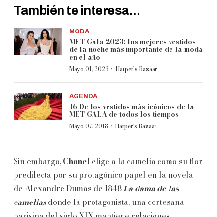
También te interesa...
MODA
MET Gala 2023: los mejores vestidos
de la noche más importante de la moda
en el año
·
Mayo 01, 2023
Harper’s Bazaar
AGENDA
16 De los vestidos más icónicos de la
MET GALA de todos los tiempos
·
Mayo 07, 2018
Harper’s Bazaar
Sin embargo,
Chanel
elige a la camelia como su flor
predilecta por su protagónico papel en la novela
de Alexandre Dumas de 1848
La dama de las
camelias
donde la protagonista, una cortesana
parisina del siglo XIX mantiene relaciones