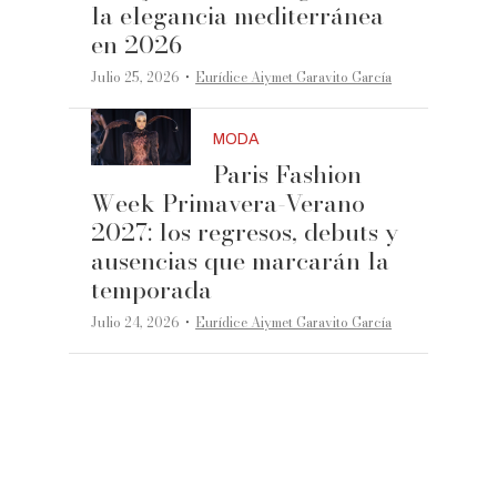
la elegancia mediterránea
en 2026
·
Julio 25, 2026
Eurídice Aiymet Garavito García
MODA
Paris Fashion
Week Primavera-Verano
2027: los regresos, debuts y
ausencias que marcarán la
temporada
·
Julio 24, 2026
Eurídice Aiymet Garavito García