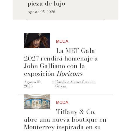
pieza de lujo
Agosto 05, 2026
MODA
La MET Gala
2027 rendirá homenaje a
John Galliano con la
exposición
Horizons
·
Agosto 01,
Eurídice Aiymet Garavito
2026
García
MODA
Tiffany & Co.
abre una nueva boutique en
Monterrey inspirada en su