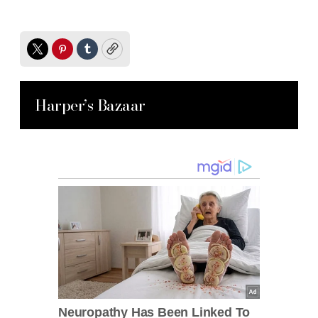
Twitter
Pinterest
Tumblr
Copy
Harper’s Bazaar