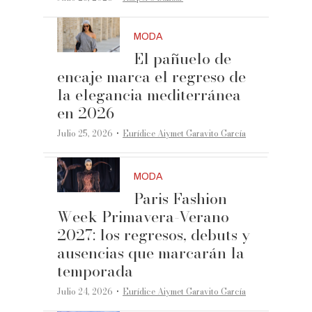
MODA
El pañuelo de
encaje marca el regreso de
la elegancia mediterránea
en 2026
·
Julio 25, 2026
Eurídice Aiymet Garavito García
MODA
Paris Fashion
Week Primavera-Verano
2027: los regresos, debuts y
ausencias que marcarán la
temporada
·
Julio 24, 2026
Eurídice Aiymet Garavito García