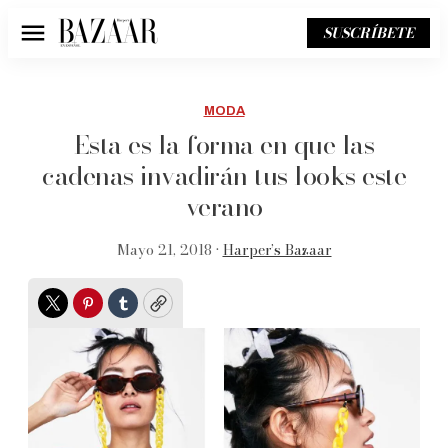
SUSCRÍBETE
Menú
MODA
Esta es la forma en que las
cadenas invadirán tus looks este
verano
Mayo 21, 2018 •
Harper’s Bazaar
Twitter
Pinterest
Tumblr
Copy