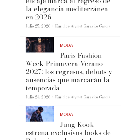
encaje marca el regreso de
la elegancia mediterránea
en 2026
·
Julio 25, 2026
Eurídice Aiymet Garavito García
MODA
Paris Fashion
Week Primavera-Verano
2027: los regresos, debuts y
ausencias que marcarán la
temporada
·
Julio 24, 2026
Eurídice Aiymet Garavito García
MODA
Jung Kook
estrena exclusivos looks de