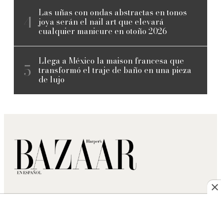
Las uñas con ondas abstractas en tonos
joya serán el nail art que elevará
cualquier manicure en otoño 2026
Llega a México la maison francesa que
transformó el traje de baño en una pieza
de lujo
Descubre más
Revista
Moda
Magzter