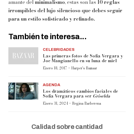
amante del
minimalismo
, estas son las
10 reglas
irrompibles del lujo silencioso que debes seguir
para un estilo sofisticado y refinado.
También te interesa...
CELEBRIDADES
Las primeras fotos de Sofia Vergara y
Joe Mangianello en su luna de miel
·
Enero 18, 2017
Harper’s Bazaar
AGENDA
Los dramáticos cambios faciales de
Sofia Vergara para ser
Griselda
·
Enero 31, 2024
Regina Barberena
Calidad sobre cantidad