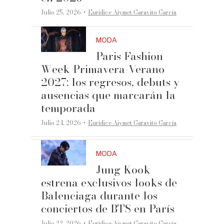
·
Julio 25, 2026
Eurídice Aiymet Garavito García
MODA
Paris Fashion
Week Primavera-Verano
2027: los regresos, debuts y
ausencias que marcarán la
temporada
·
Julio 24, 2026
Eurídice Aiymet Garavito García
MODA
Jung Kook
estrena exclusivos looks de
Balenciaga durante los
conciertos de BTS en París
·
Julio 22, 2026
Eurídice Aiymet Garavito García